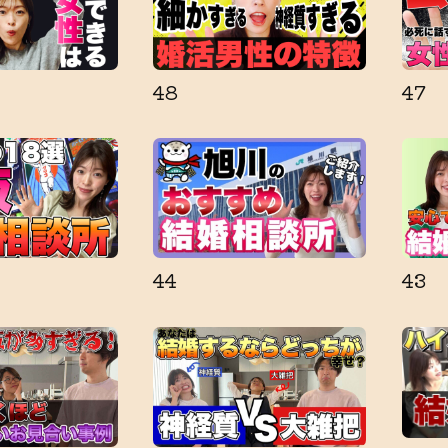
48
47
44
43