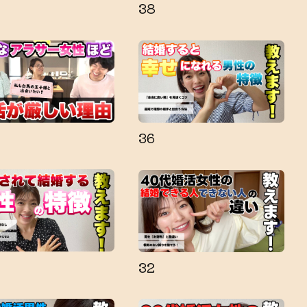
38
36
32