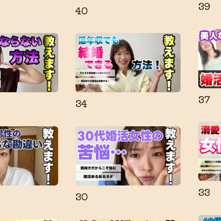
39
40
37
34
33
30