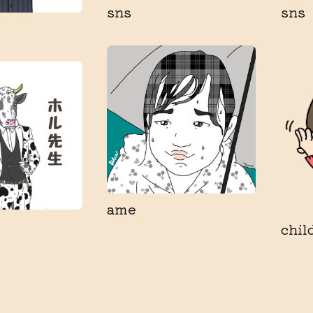
sns
sns
ame
chil