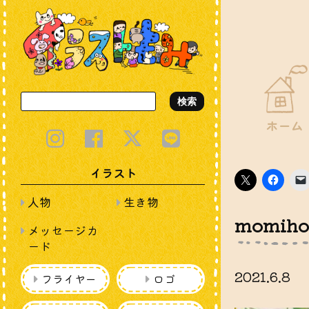
検索
ホーム
イラスト
ク
Faceb
リ
で
ッ
共
人物
生き物
ク
有
し
す
momiho
て
る
メッセージカ
X
に
で
は
ード
共
ク
有
リ
(新
ッ
2021.6.8
し
ク
フライヤー
ロゴ
い
し
ウ
て
ィ
く