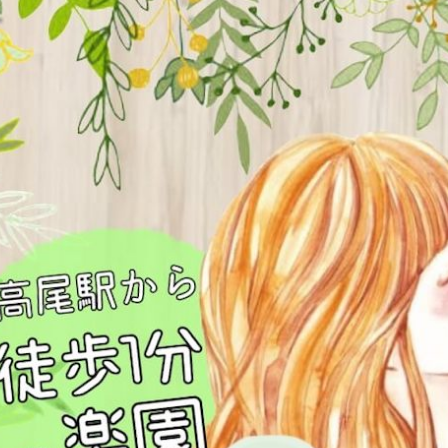
ク
ウ
を
で
送
開
信
き
(新
ま
し
す)
い
ウ
ィ
ン
ド
ウ
で
開
き
ま
す)