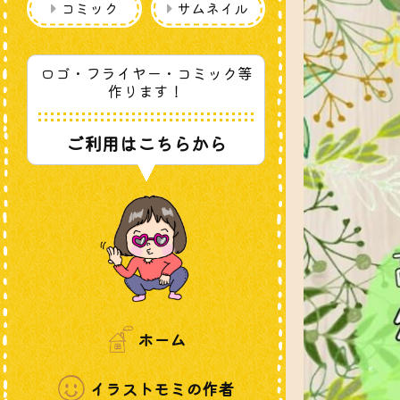
ン
だ
コミック
サムネイル
ド
さ
ウ
い
で
(新
開
し
き
い
ロゴ・フライヤー・コミック等
ま
ウ
す)
ィ
作ります！
ン
ド
ウ
で
ご利用はこちらから
開
き
ま
す)
ホーム
イラストモミの作者