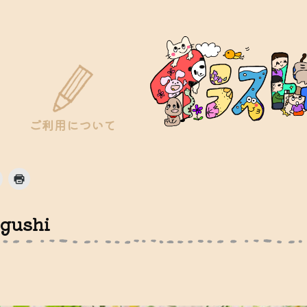
ご利用について
ook
ク
ク
リ
リ
ッ
ッ
ク
ク
し
し
gushi
て
て
友
印
達
刷
に
(新
メ
し
ー
い
ル
ウ
で
ィ
リ
ン
ン
ド