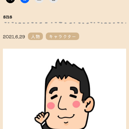
リ
で
リ
リ
ッ
共
ッ
ッ
ク
有
ク
ク
し
す
し
し
sns
て
る
て
て
X
に
友
印
で
は
達
刷
共
ク
に
(新
有
リ
メ
し
(新
ッ
ー
い
2021.6.29
人物
キャラクター
し
ク
ル
ウ
い
し
で
ィ
ウ
て
リ
ン
ィ
く
ン
ド
ン
だ
ク
ウ
ド
さ
を
で
ウ
い
送
開
で
(新
信
き
開
し
(新
ま
き
い
し
す)
ま
ウ
い
す)
ィ
ウ
ン
ィ
ド
ン
ウ
ド
で
ウ
開
で
き
開
ま
き
す)
ま
す)